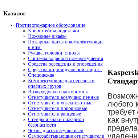
Каталог
Противопожарное оборудование
Кронштейны,подставки
Пожарные шкафы
Пожарные щиты и комплектующие
к ним.
Рукава, головки, стволы
Системы водяного пожаротушения
Средства освещения и оповещения
Средства индивидуальной защиты
Kaspersk
Спецодежда
Стандар
Комплектующие для перевозки
опасных грузов
Воздуходувки и мотопомпы
Возможн
Огнетушители воздушно-пенные
любого 
Огнетушители углекислотные
Огнетушители порошковые
требует
Огнетушители ранцевые
как внут
Стенды и знаки пожарной
безопасности
предела
Чехлы для огнетушителей
удаленн
Самосрабатывающие огнетушители