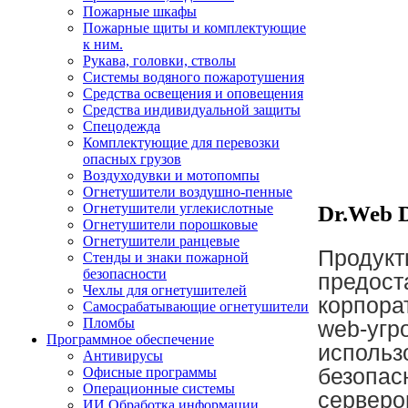
Пожарные шкафы
Пожарные щиты и комплектующие
к ним.
Рукава, головки, стволы
Системы водяного пожаротушения
Средства освещения и оповещения
Средства индивидуальной защиты
Спецодежда
Комплектующие для перевозки
опасных грузов
Воздуходувки и мотопомпы
Огнетушители воздушно-пенные
Огнетушители углекислотные
Dr.Web D
Огнетушители порошковые
Огнетушители ранцевые
Продукты
Стенды и знаки пожарной
безопасности
предост
Чехлы для огнетушителей
корпора
Самосрабатывающие огнетушители
Пломбы
web-угр
Программное обеспечение
использ
Антивирусы
безопас
Офисные программы
Операционные системы
серверо
ИИ Обработка информации