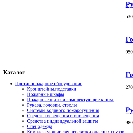
Ру
530
Го
950
Каталог
Го
Противопожарное оборудование
270
Кронштейны,подставки
Пожарные шкафы
Пожарные щиты и комплектующие к ним.
Рукава, головки, стволы
Ру
Системы водяного пожаротушения
Средства освещения и оповещения
Средства индивидуальной защиты
980
Спецодежда
Комплектующие для перевозки опасных грузов