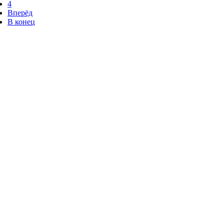
4
Вперёд
В конец