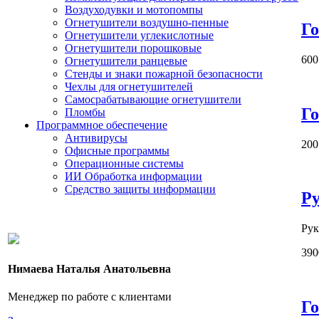
Воздуходувки и мотопомпы
Огнетушители воздушно-пенные
Го
Огнетушители углекислотные
Огнетушители порошковые
600
Огнетушители ранцевые
Стенды и знаки пожарной безопасности
Чехлы для огнетушителей
Самосрабатывающие огнетушители
Го
Пломбы
Программное обеспечение
Антивирусы
200
Офисные программы
Операционные системы
ИИ Обработка информации
Средство защиты информации
Ру
Рук
390
Нимаева Наталья Анатольевна
Менеджер по работе с клиентами
Го