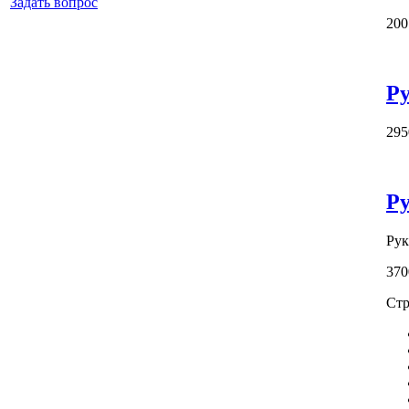
Задать вопрос
200
Ру
295
Ру
Рук
370
Стр