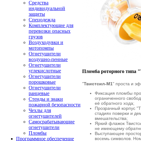
Средства
индивидуальной
защиты
Спецодежда
Комплектующие для
перевозки опасных
грузов
Воздуходувки и
мотопомпы
Огнетушители
воздушно-пенные
Огнетушители
углекислотные
Пломба роторного типа 
Огнетушители
порошковые
"
Твистсил-М1
" проста и э
Огнетушители
Фиксация пломбы про
ранцевые
ограниченного свобод
Стенды и знаки
её обратного хода;
пожарной безопасности
Прозрачный корпус "Т
Чехлы для
стадиях поверки и де
огнетушителей
вмешательства;
Самосрабатывающие
Яркий флажок Твистс
огнетушители
не имеющему обратно
Пломбы
Выступающее простор
восемь символов. Ном
Программное обеспечение