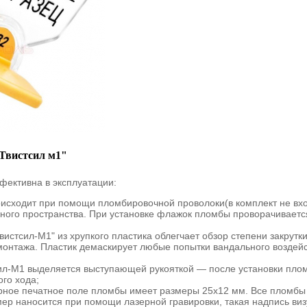
"Твистсил м1"
ффективна в эксплуатации:
исходит при помощи пломбировочной проволоки(в комплект не вхо
ного пространства. При установке флажок пломбы проворачивается
вистсил-М1" из хрупкого пластика облегчает обзор степени закрутк
монтажа. Пластик демаскирует любые попытки вандального воздейс
ил-М1 выделяется выступающей рукояткой — после установки плом
го хода;
ное печатное поле пломбы имеет размеры 25х12 мм. Все пломб
ер наносится при помощи лазерной гравировки, такая надпись виз