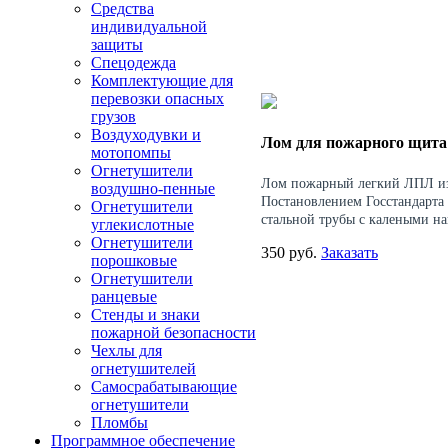
Средства
индивидуальной
защиты
Спецодежда
Комплектующие для
перевозки опасных
грузов
Воздуходувки и
Лом для пожарного щита
мотопомпы
Огнетушители
Лом пожарный легкий ЛПЛ изг
воздушно-пенные
Постановлением Госстандарта 
Огнетушители
стальной трубы с калеными н
углекислотные
Огнетушители
350 руб.
Заказать
порошковые
Огнетушители
ранцевые
Стенды и знаки
пожарной безопасности
Чехлы для
огнетушителей
Самосрабатывающие
огнетушители
Пломбы
Программное обеспечение